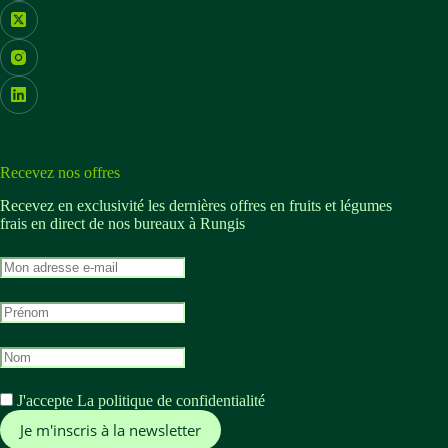
X (Twitter)
Instagram
LinkedIn
Recevez nos offres
Recevez en exclusivité les dernières offres en fruits et légumes
frais en direct de nos bureaux à Rungis
M
o
n
M
a
o
d
n
r
M
p
e
o
r
s
n
é
s
J'accepte
La politique de confidentialité
n
n
e
o
o
e
m
m