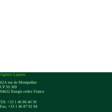
Agence Laparra
62A rue de Montpellier
CP 50 369
94622 Rungis cedex France
Tél. +33 1 46 86 40 30
Fax. +33 1 46 87 92 94