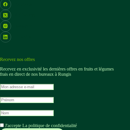
Facebook
X (Twitter)
Instagram
LinkedIn
Recevez nos offres
Recevez en exclusivité les dernières offres en fruits et légumes
frais en direct de nos bureaux à Rungis
M
o
n
M
a
o
d
n
r
M
p
e
o
r
s
n
é
s
J'accepte
La politique de confidentialité
n
n