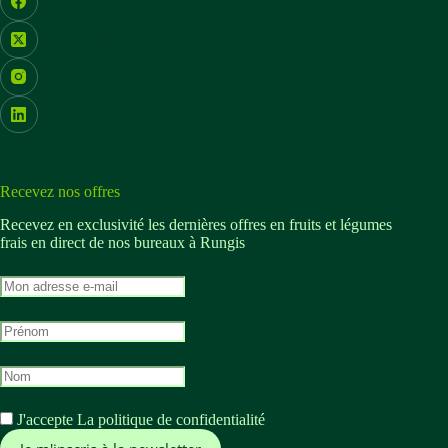
Facebook
X (Twitter)
Instagram
LinkedIn
Recevez nos offres
Recevez en exclusivité les dernières offres en fruits et légumes
frais en direct de nos bureaux à Rungis
M
o
n
M
a
o
d
n
r
M
p
e
o
r
s
n
é
s
J'accepte
La politique de confidentialité
n
n
e
o
o