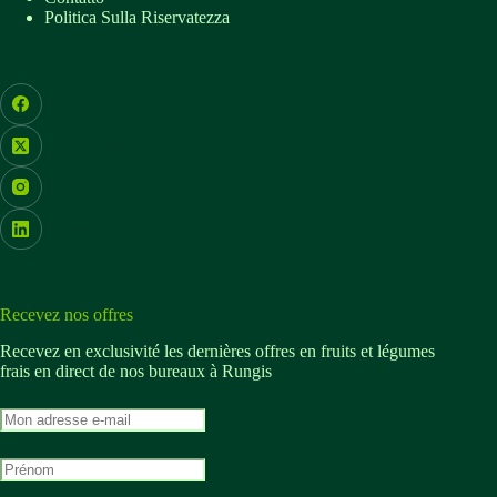
Politica Sulla Riservatezza
Facebook
X (Twitter)
Instagram
LinkedIn
Recevez nos offres
Recevez en exclusivité les dernières offres en fruits et légumes
frais en direct de nos bureaux à Rungis
M
o
n
M
a
o
d