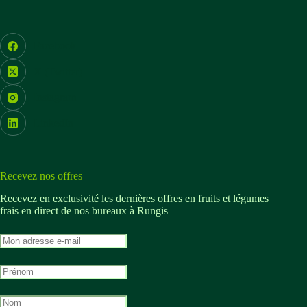
Facebook
X (Twitter)
Instagram
LinkedIn
Recevez nos offres
Recevez en exclusivité les dernières offres en fruits et légumes
frais en direct de nos bureaux à Rungis
M
o
n
M
a
o
d
n
r
M
p