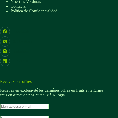
Nuestras Verduras
Contactar
Política de Confidencialidad
Facebook
X (Twitter)
Instagram
LinkedIn
Recevez nos offres
Recevez en exclusivité les dernières offres en fruits et légumes
frais en direct de nos bureaux à Rungis
M
o
n
M